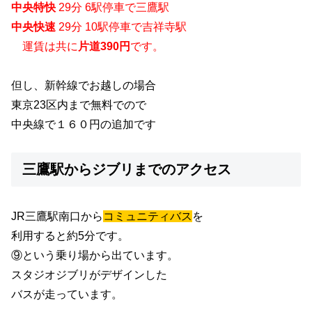
中央特快
29分 6駅停車で三鷹駅
中央快速
29分 10駅停車で吉祥寺駅
運賃は共に
片道390円
です。
但し、新幹線でお越しの場合
東京23区内まで無料でので
中央線で１６０円の追加です
三鷹駅からジブリまでのアクセス
JR三鷹駅南口から
コミュニティバス
を
利用すると約5分です。
⑨という乗り場から出ています。
スタジオジブリがデザインした
バスが走っています。