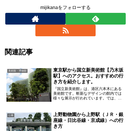
mijikanaをフォローする
関連記事
東京駅から国立新美術館【乃木坂
美術館・博物館
駅】へのアクセス。おすすめの行
き方を紹介します。
『国立新美術館』は、港区六本木にある
美術館です。斬新なデザインの館内では
様々な展示が行われています。では、東
京駅からはどのように行けばよいのかあ
らゆる行き方を調べるとともにおすすめ
の行き方を紹介します。
上野動物園から上野駅（ＪＲ・銀
公園
座線・日比谷線・京成線）への行
き方