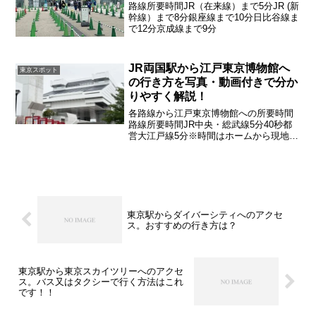
路線所要時間JR（在来線）まで5分JR (新
幹線）まで8分銀座線まで10分日比谷線ま
で12分京成線まで9分
JR両国駅から江戸東京博物館へ
東京スポット
の行き方を写真・動画付きで分か
りやすく解説！
各路線から江戸東京博物館への所要時間
路線所要時間JR中央・総武線5分40秒都
営大江戸線5分※時間はホームから現地ま
で
東京駅からダイバーシティへのアクセ
ス。おすすめの行き方は？
東京駅から東京スカイツリーへのアクセ
ス。バス又はタクシーで行く方法はこれ
です！！