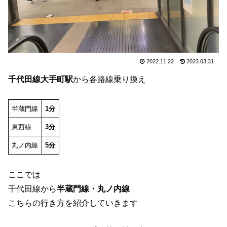
2022.11.22
2023.03.31
千代田線大手町駅
から各路線乗り換え
半蔵門線
1分
東西線
3分
丸ノ内線
5分
ここでは
千代田線から
半蔵門線・丸ノ内線
こちらの行き方を紹介していきます