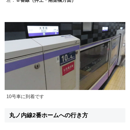
左：
８番線（押上・南栗橋方面）
10号車に到着です
丸ノ内線2番ホームへの行き方