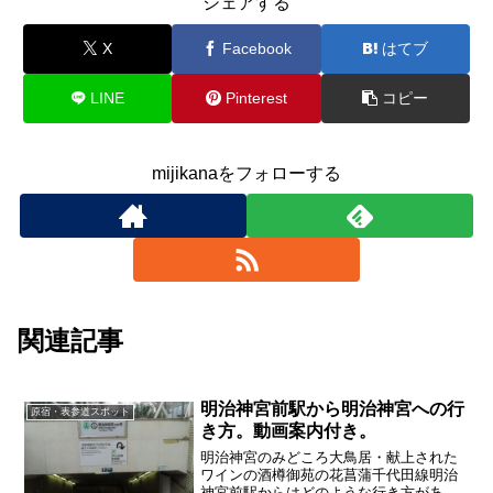
シェアする
X
Facebook
はてブ
LINE
Pinterest
コピー
mijikanaをフォローする
関連記事
明治神宮前駅から明治神宮への行
原宿・表参道スポット
き方。動画案内付き。
明治神宮のみどころ大鳥居・献上された
ワインの酒樽御苑の花菖蒲千代田線明治
神宮前駅からはどのような行き方がある