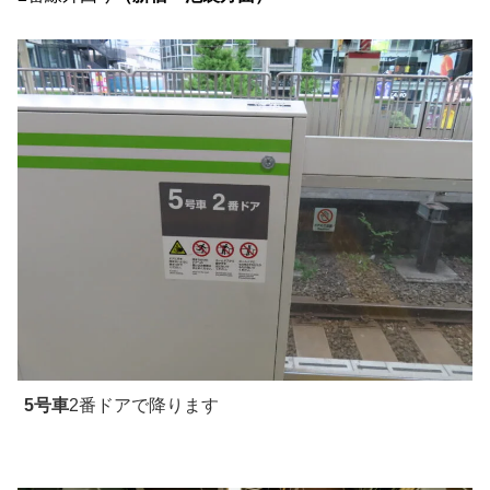
5号車
2番ドアで降ります