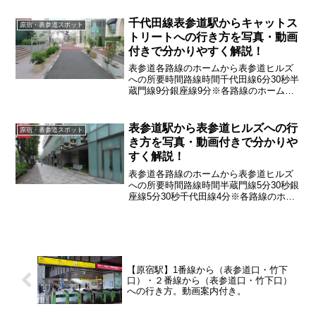
蔵門線・銀座線からはこちら
千代田線表参道駅からキャットス
原宿・表参道スポット
トリートへの行き方を写真・動画
付きで分かりやすく解説！
表参道各路線のホームから表参道ヒルズ
への所要時間路線時間千代田線6分30秒半
蔵門線9分銀座線9分※各路線のホームか
らの時間ですここでは千代田線からの行
き方を紹介していきます➾銀座線・半蔵
門線からはこちら
表参道駅から表参道ヒルズへの行
原宿・表参道スポット
き方を写真・動画付きで分かりや
すく解説！
表参道各路線のホームから表参道ヒルズ
への所要時間路線時間半蔵門線5分30秒銀
座線5分30秒千代田線4分※各路線のホー
ムからの時間ですここでは半蔵門線・銀
座線からの行き方を紹介していきます➾
千代田線からの行き方はこちら
【原宿駅】1番線から（表参道口・竹下
口）・２番線から（表参道口・竹下口）
への行き方。動画案内付き。