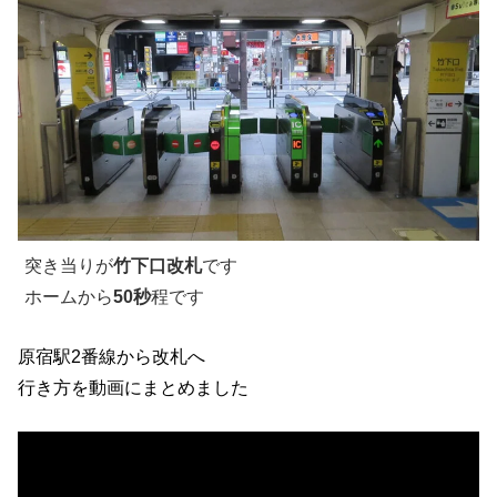
突き当りが
竹下口改札
です
ホームから
50秒
程です
原宿駅2番線から改札へ
行き方を動画にまとめました