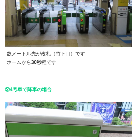
数メートル先が改札（竹下口）です
ホームから
30秒
程です
②4号車で降車の場合