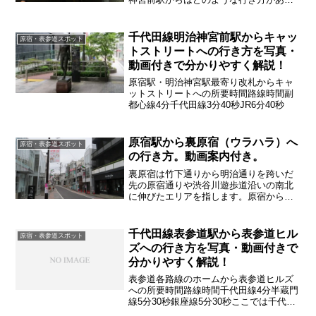
のか詳しく紹介していきます
千代田線明治神宮前駅からキャッ
原宿・表参道スポット
トストリートへの行き方を写真・
動画付きで分かりやすく解説！
原宿駅・明治神宮駅最寄り改札からキャ
ットストリートへの所要時間路線時間副
都心線4分千代田線3分40秒JR6分40秒
原宿駅から裏原宿（ウラハラ）へ
原宿・表参道スポット
の行き方。動画案内付き。
裏原宿は竹下通りから明治通りを跨いだ
先の原宿通りや渋谷川遊歩道沿いの南北
に伸びたエリアを指します。原宿から裏
原宿への行き方を詳しく紹介していきま
す原宿駅各改札口への行き方原宿駅改札
口◆表参道方面改札◆山下口改札この二
千代田線表参道駅から表参道ヒル
原宿・表参道スポット
つの改札口への行き方は下...
ズへの行き方を写真・動画付きで
分かりやすく解説！
表参道各路線のホームから表参道ヒルズ
への所要時間路線時間千代田線4分半蔵門
線5分30秒銀座線5分30秒ここでは千代田
線からの行き方を紹介していきます➾半