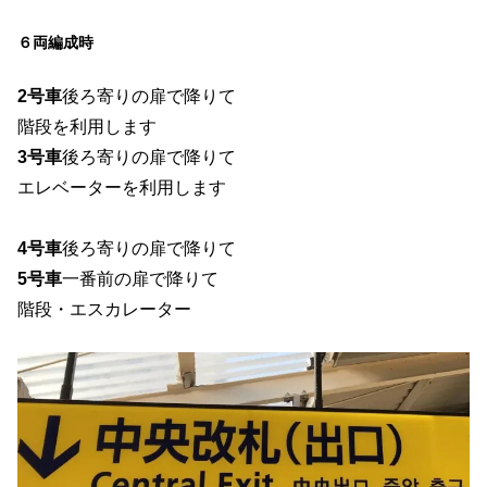
６両編成時
2号車
後ろ寄りの扉で降りて
階段を利用します
3号車
後ろ寄りの扉で降りて
エレベーターを利用します
4号車
後ろ寄りの扉で降りて
5号車
一番前の扉で降りて
階段・エスカレーター