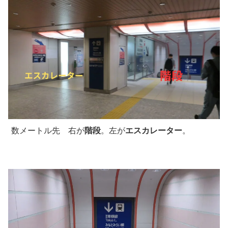
数メートル先 右が
階段
。左が
エスカレーター
。