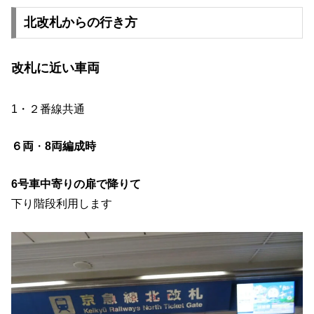
北改札からの行き方
改札に近い車両
1・２番線共通
６両
・
8両編成時
6号車
中寄りの扉で降りて
下り階段利用します