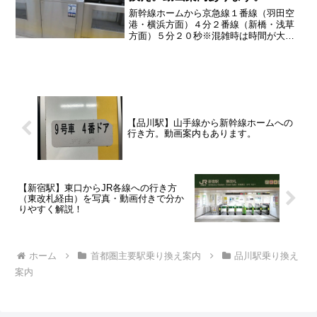
新幹線ホームから京急線１番線（羽田空
港・横浜方面）４分２番線（新橋・浅草
方面）５分２０秒※混雑時は時間が大幅
に 変わることがあります
【品川駅】山手線から新幹線ホームへの
行き方。動画案内もあります。
【新宿駅】東口からJR各線への行き方
（東改札経由）を写真・動画付きで分か
りやすく解説！
ホーム
首都圏主要駅乗り換え案内
品川駅乗り換え
案内