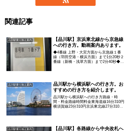
関連記事
【品川駅】京浜東北線から京急線
品川駅乗り換え案内
への行き方。動画案内あります。
◆4番線 上野・大宮方面から京急線１番
線（羽田空港・横浜方面）まで1分20秒２
番線（新橋・浅草方面）まで2分40秒◆5
番線 横浜・大船方面から京急線１番線
（羽田空港・横浜方面）まで1分40秒２番
線（新橋・浅草方面）まで 3分
品川駅から横浜駅への行き方。お
品川駅乗り換え案内
すすめの行き方を紹介します。
品川駅から横浜駅への行き方路線・時
間・料金路線時間料金東海道線16分310円
横須賀線23分310円京浜東北線27分310円
京急線17分320円
【品川駅】各路線から中央改札へ
品川駅乗り換え案内