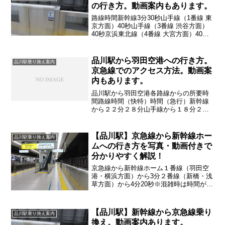
の行き方。動画案内もあります。
路線時間新幹線3分30秒山手線（1番線 東
京方面）40秒山手線（3番線 渋谷方面）
40秒京浜東北線（4番線 大宮方面）40秒
京浜東北線（5番線 横浜方面）40秒※混
雑時は大幅に時間が変わります
品川駅から羽田空港への行き方。
品川駅乗り換え案内
京急線でのアクセス方法。動画案
内もあります。
品川駅から羽田空港各路線からの所要時
間路線時間（快特）時間（急行）新幹線
から２２分２８分山手線から１８分２４
分京浜東北線から１９分２５分混雑時は
時間が大幅に変わります※所要時間には
京急線への 乗り換え時間も含みます
【品川駅】京急線から新幹線ホー
品川駅乗り換え案内
ムへの行き方を写真・動画付きで
分かりやすく解説！
京急線から新幹線ホーム１番線（羽田空
港・横浜方面）から3分２番線（新橋・浅
草方面）から4分20秒※混雑時は時間が大
幅に 変わることがあります
【品川駅】新幹線から京急線乗り
品川駅乗り換え案内
換え。動画案内あります。