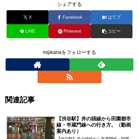
シェアする
X
Facebook
はてブ
LINE
Pinterest
コピー
mijikanaをフォローする
関連記事
【渋谷駅】井の頭線から田園都市
渋谷駅乗り換え案内
線・半蔵門線への行き方。（動画
案内あり）
【渋谷駅】井の頭線から半蔵門線・田園