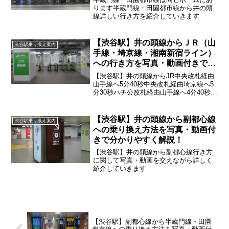
ります半蔵門線・田園都市線から井の頭
線詳しい行き方を紹介していきます
【渋谷駅】井の頭線からＪＲ（山
渋谷駅乗り換え案内
手線・埼京線・湘南新宿ライン）
への行き方を写真・動画付きで分
かりやすく解説！
【渋谷駅】井の頭線からJR中央改札経由
山手線へ5分40秒中央改札経由埼京線へ5
分30秒ハチ公改札経由山手線へ4分40秒ハ
チ公改札経由埼京線へ4分50秒
【渋谷駅】井の頭線から副都心線
渋谷駅乗り換え案内
への乗り換え方法を写真・動画付
きで分かりやすく解説！
【渋谷駅】井の頭線から副都心線行き方
に関して写真・動画を交えながら詳しく
紹介していきます
【渋谷駅】副都心線から半蔵門線・田園