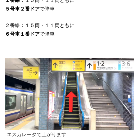
１番線
：１５両・１１両ともに
５号車２番ドア
で降車
２番線：１５両・１１両ともに
６号車１番ドア
で降車
エスカレータで上がります