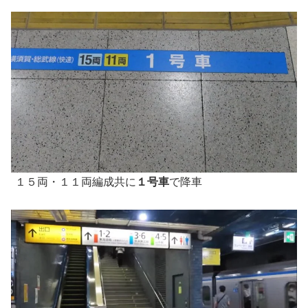
１５両・１１両編成共に
１号車
で降車