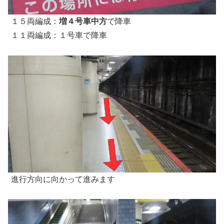
１５両編成：
増４号車中方
で降車
１１両編成：１号車で降車
進行方向に向かって進みます