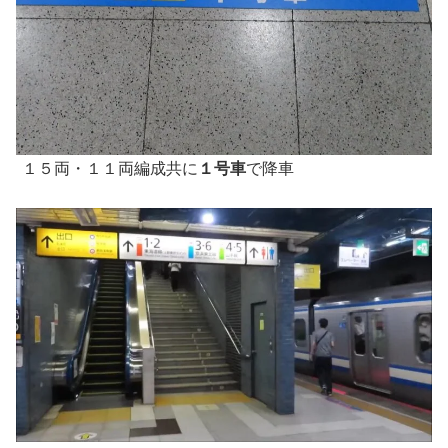
１５両・１１両編成共に
１号車
で降車