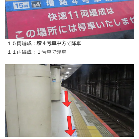
１５両編成：
増４号車中方
で降車
１１両編成：１号車で降車