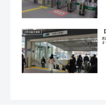
ＪＲ沿線主要駅
恵
ま