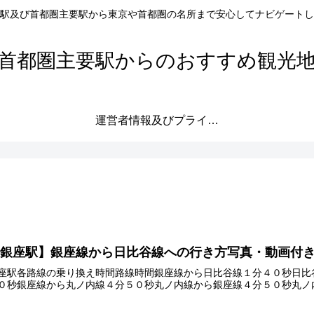
駅及び首都圏主要駅から東京や首都圏の名所まで安心してナビゲートし
首都圏主要駅からのおすすめ観光
運営者情報及びプライバシーポリシー
【銀座駅】銀座線から日比谷線への行き方写真・動画付
座駅各路線の乗り換え時間路線時間銀座線から日比谷線１分４０秒日比
０秒銀座線から丸ノ内線４分５０秒丸ノ内線から銀座線４分５０秒丸ノ