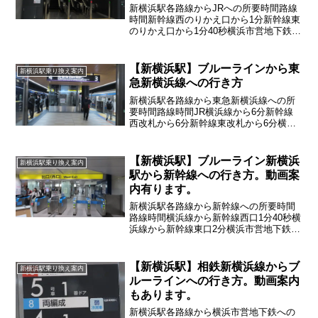
新横浜駅各路線からJRへの所要時間路線
時間新幹線西のりかえ口から1分新幹線東
のりかえ口から1分40秒横浜市営地下鉄4
分東急新横浜線6分相鉄新横浜線6分ここ
では横浜市営地下鉄（ブルーライン）か
らJR横浜線への行き方を紹介していきま
【新横浜駅】ブルーラインから東
新横浜駅乗り換え案内
す
急新横浜線への行き方
新横浜駅各路線から東急新横浜線への所
要時間路線時間JR横浜線から6分新幹線
西改札から6分新幹線東改札から6分横浜
市営地下鉄から4分横浜市営地下鉄（ブル
ーライン）から東急新横浜線への行き方
に関して詳しく紹介していきます
【新横浜駅】ブルーライン新横浜
新横浜駅乗り換え案内
駅から新幹線への行き方。動画案
内有ります。
新横浜駅各路線から新幹線への所要時間
路線時間横浜線から新幹線西口1分40秒横
浜線から新幹線東口2分横浜市営地下鉄か
ら西口4分横浜市営地下鉄から東口3分30
秒東急新横浜線から西口5分30秒東急新横
浜線から東口6分相鉄新横浜線から西口5
【新横浜駅】相鉄新横浜線からブ
新横浜駅乗り換え案内
分30秒...
ルーラインへの行き方。動画案内
もあります。
新横浜駅各路線から横浜市営地下鉄への