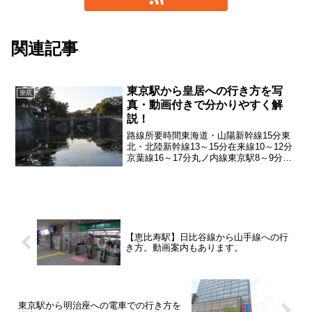
関連記事
東京駅から皇居への行き方を写
皇居
真・動画付きで分かりやすく解
説！
路線所要時間東海道・山陽新幹線15分東
北・北陸新幹線13～15分在来線10～12分
京葉線16～17分丸ノ内線東京駅8～9分千
代田線二重橋前駅5分「東京駅から皇居」
への行き方アクセス方法・所要時間など
詳しく紹介していきます。動画でも詳し
く説明...
【恵比寿駅】日比谷線から山手線への行
き方。動画案内もあります。
東京駅から明治座への電車での行き方を