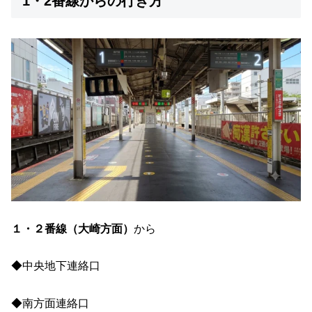
1・2番線からの行き方
１・２番線（大崎方面）
から
◆中央地下連絡口
◆南方面連絡口