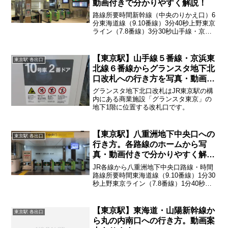
動画付きで分かりやすく解説！
路線所要時間新幹線（中央のりかえ口）6
分東海道線（9.10番線）3分40秒上野東京
ライン（7.8番線）3分30秒山手線・京浜
東北線（5.6番線）3分15秒山手線・京浜
東北線（3.4番線）3分中央線（1.2番線）
3分10秒総武線・横須賀線2～...
【東京駅】山手線５番線・京浜東
東京駅 各出口
北線６番線からグランスタ地下北
口改札への行き方を写真・動画付
きで分かりやすく解説！
グランスタ地下北口改札はJR東京駅の構
内にある商業施設「グランスタ東京」の
地下1階に位置する改札口です。
【東京駅】八重洲地下中央口への
東京駅 各出口
行き方。各路線のホームから写
真・動画付きで分かりやすく解
説！
JR各線から八重洲地下中央口路線・時間
路線所要時間東海道線（9.10番線）1分30
秒上野東京ライン（7.8番線）1分40秒山
手線・京浜東北線（5.6番線）2分山手
線・京浜東北線（3.4番線）2分20秒中央
線（1.2番線）3分総武線・横須賀線...
【東京駅】東海道・山陽新幹線か
東京駅 各出口
ら丸の内南口への行き方。動画案