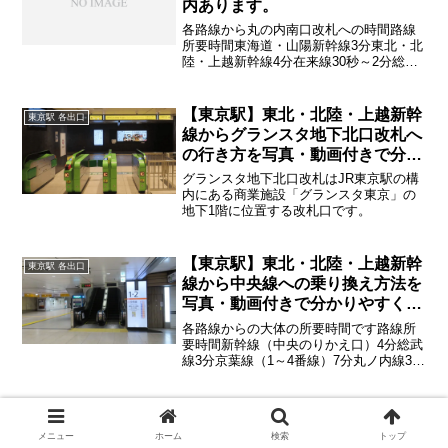
内あります。
各路線から丸の内南口改札への時間路線
所要時間東海道・山陽新幹線3分東北・北
陸・上越新幹線4分在来線30秒～2分総武
線・横須賀線5分京葉線（1～4番線）6分
※混雑時は大幅に時間が変わります
【東京駅】東北・北陸・上越新幹
東京駅 各出口
線からグランスタ地下北口改札へ
の行き方を写真・動画付きで分か
りやすく解説！
グランスタ地下北口改札はJR東京駅の構
内にある商業施設「グランスタ東京」の
地下1階に位置する改札口です。
【東京駅】東北・北陸・上越新幹
東京駅 各出口
線から中央線への乗り換え方法を
写真・動画付きで分かりやすく解
説！
各路線からの大体の所要時間です路線所
要時間新幹線（中央のりかえ口）4分総武
線3分京葉線（1～4番線）7分丸ノ内線3分
各路線から中央線への大体の所要時間で
す※混雑時は大幅に時間が 変わること
があります
メニュー
ホーム
検索
トップ