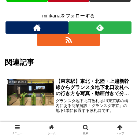
mijikanaをフォローする
関連記事
【東京駅】東北・北陸・上越新幹
東京駅 各出口
線からグランスタ地下北口改札へ
の行き方を写真・動画付きで分か
りやすく解説！
グランスタ地下北口改札はJR東京駅の構
内にある商業施設「グランスタ東京」の
地下1階に位置する改札口です。
【東京駅】山手線５番線・京浜東
東京駅 各出口
北線６番線からグランスタ地下北
メニュー
ホーム
検索
トップ