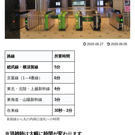
2025.06.27
2026.06.05
路線
所要時間
総武線・横須賀線
5分
京葉線（1～4番線）
6分
東北・北陸・上越新幹線
4分
東海道・山陽新幹線
3分
在来線
30秒
～
2分
各路線から丸の内南口改札への時間
※混雑時は大幅に時間が変わります