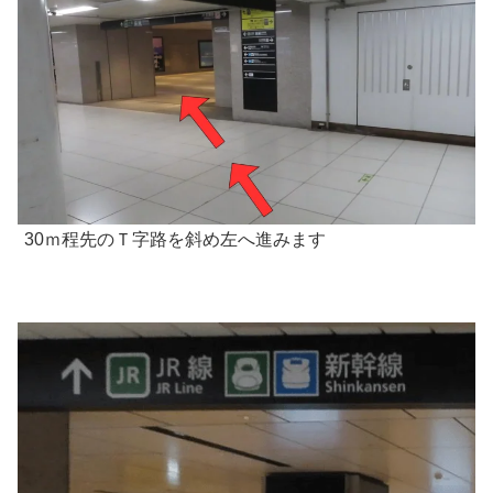
30ｍ程先のＴ字路を斜め左へ進みます