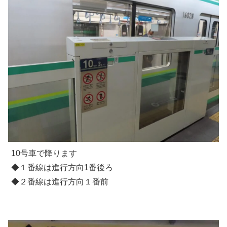
10号車で降ります
◆１番線は進行方向1番後ろ
◆２番線は進行方向１番前