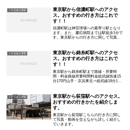
東京駅から信濃町駅へのアクセ
ＪＲ沿線主要駅
ス。おすすめの行き方はこれで
す！！
信濃町駅は神宮球場への最寄り駅となり
ます。また、慶応病院までは駅徒歩1分で
す。東京駅からの行き方に関して写真・
動画を交えながら詳しく紹介していきま
す
東京駅から錦糸町駅へのアクセ
ＪＲ沿線主要駅
ス。おすすめの行き方はこれで
す！！
東京駅から錦糸町駅まで路線・所要時
間・料金路線所要時間料金総武線快速15
分170円山手・京浜東北⇒総武線18分170
円バス40分210円※時間はあくまでも目安
です 混雑時は大きく変動します
東京駅から荻窪駅へのアクセス。
ＪＲ沿線主要駅
おすすめの行きかたを紹介しま
す。
東京駅から荻窪駅こちらの行き方に関し
て写真・動画を交えながら詳しく紹介し
ていきます。