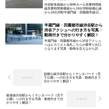
渋谷駅各路線からNHKホール所要時間路
線所要時間東横線から14分30秒副都心線
から14分20秒半蔵門線・田園都市線12分
30秒JR（山手線・埼京線）13分銀座線か
ら17分井の頭線から13分30秒
半蔵門線・田園都市線渋谷駅から
渋谷スポット
渋谷アクシュへの行き方を写真・
動画付きで分かりやすく解説！
半蔵門線・田園都市線から渋谷アクシュ
へはヒカリエ１改札こちらが最寄り出口
となります写真・動画を交えながら詳し
く紹介していきます
副都心線渋谷駅からミヤシタパーク（宮
下公園）への行き方を写真・動画付きで
分かりやすく解説！
銀座線渋谷駅からミヤシタパーク（宮下
公園）への行き方を写真・動画付きで分
かりやすく解説！