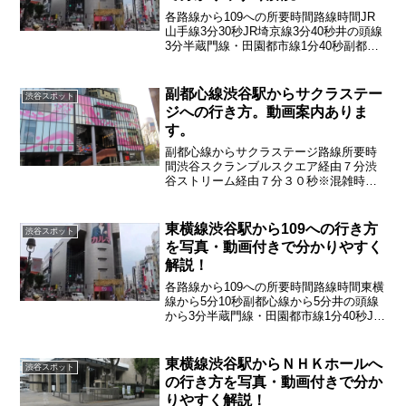
各路線から109への所要時間路線時間JR
山手線3分30秒JR埼京線3分40秒井の頭線
3分半蔵門線・田園都市線1分40秒副都心
線5分銀座線6分20秒
副都心線渋谷駅からサクラステー
渋谷スポット
ジへの行き方。動画案内ありま
す。
副都心線からサクラステージ路線所要時
間渋谷スクランブルスクエア経由７分渋
谷ストリーム経由７分３０秒※混雑時は
時間が大幅に変化します
東横線渋谷駅から109への行き方
渋谷スポット
を写真・動画付きで分かりやすく
解説！
各路線から109への所要時間路線時間東横
線から5分10秒副都心線から5分井の頭線
から3分半蔵門線・田園都市線1分40秒JR
から4分銀座線6分20秒
東横線渋谷駅からＮＨＫホールへ
渋谷スポット
の行き方を写真・動画付きで分か
りやすく解説！