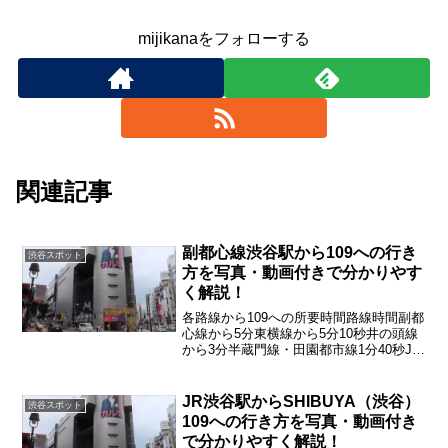
mijikanaをフォローする
関連記事
副都心線渋谷駅から109への行き
渋谷スポット
方を写真・動画付きで分かりやす
く解説！
各路線から109への所要時間路線時間副都
心線から5分東横線から5分10秒井の頭線
から3分半蔵門線・田園都市線1分40秒JR
から4分銀座線6分20秒
JR渋谷駅からSHIBUYA（渋谷）
渋谷スポット
109への行き方を写真・動画付き
で分かりやすく解説！