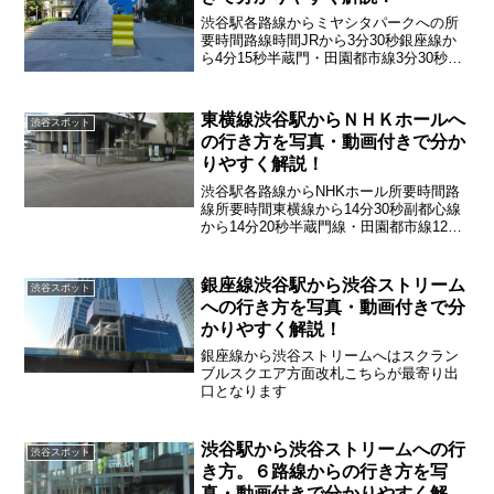
渋谷駅各路線からミヤシタパークへの所
要時間路線時間JRから3分30秒銀座線か
ら4分15秒半蔵門・田園都市線3分30秒東
横線から5分副都心線から5分井の頭線か
ら4分30秒
東横線渋谷駅からＮＨＫホールへ
渋谷スポット
の行き方を写真・動画付きで分か
りやすく解説！
渋谷駅各路線からNHKホール所要時間路
線所要時間東横線から14分30秒副都心線
から14分20秒半蔵門線・田園都市線12分
30秒JR（山手線・埼京線）13分銀座線か
ら17分井の頭線から13分30秒
銀座線渋谷駅から渋谷ストリーム
渋谷スポット
への行き方を写真・動画付きで分
かりやすく解説！
銀座線から渋谷ストリームへはスクラン
ブルスクエア方面改札こちらが最寄り出
口となります
渋谷駅から渋谷ストリームへの行
渋谷スポット
き方。６路線からの行き方を写
真・動画付きで分かりやすく解