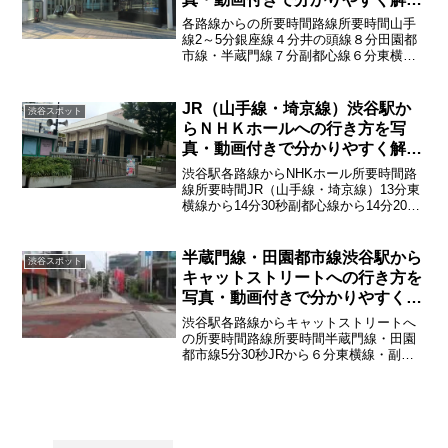
説！
各路線からの所要時間路線所要時間山手
線2～5分銀座線４分井の頭線８分田園都
市線・半蔵門線７分副都心線６分東横線
６分
JR（山手線・埼京線）渋谷駅か
渋谷スポット
らＮＨＫホールへの行き方を写
真・動画付きで分かりやすく解
説！
渋谷駅各路線からNHKホール所要時間路
線所要時間JR（山手線・埼京線）13分東
横線から14分30秒副都心線から14分20秒
半蔵門線・田園都市線12分30秒銀座線か
ら17分井の頭線から13分30秒
半蔵門線・田園都市線渋谷駅から
渋谷スポット
キャットストリートへの行き方を
写真・動画付きで分かりやすく解
説！
渋谷駅各路線からキャットストリートへ
の所要時間路線所要時間半蔵門線・田園
都市線5分30秒JRから６分東横線・副都
心線７分30秒井の頭線8分