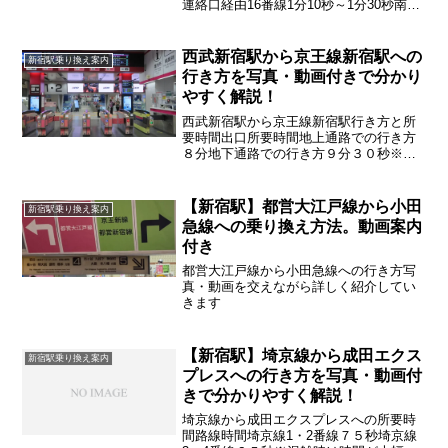
連絡口経由16番線1分10秒～1分30秒南側
連絡口経由16番線1分20秒～1分50秒地下
中央連絡口経由13番線1分20秒～1分40秒
南側連絡口経由13番線1分30秒...
西武新宿駅から京王線新宿駅への
新宿駅乗り換え案内
行き方を写真・動画付きで分かり
やすく解説！
西武新宿駅から京王線新宿駅行き方と所
要時間出口所要時間地上通路での行き方
８分地下通路での行き方９分３０秒※混
雑時は大幅に時間が変わります
【新宿駅】都営大江戸線から小田
新宿駅乗り換え案内
急線への乗り換え方法。動画案内
付き
都営大江戸線から小田急線への行き方写
真・動画を交えながら詳しく紹介してい
きます
【新宿駅】埼京線から成田エクス
新宿駅乗り換え案内
プレスへの行き方を写真・動画付
きで分かりやすく解説！
埼京線から成田エクスプレスへの所要時
間路線時間埼京線1・2番線７５秒埼京線