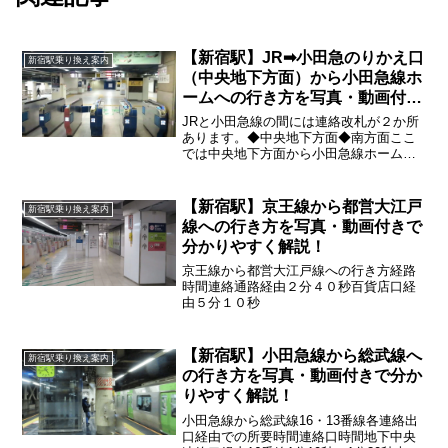
【新宿駅】JR➡小田急のりかえ口
新宿駅乗り換え案内
（中央地下方面）から小田急線ホ
ームへの行き方を写真・動画付き
で分かりやすく解説！
JRと小田急線の間には連絡改札が２か所
あります。◆中央地下方面◆南方面ここ
では中央地下方面から小田急線ホームへ
の行き方を詳しく紹介していきます
【新宿駅】京王線から都営大江戸
新宿駅乗り換え案内
線への行き方を写真・動画付きで
分かりやすく解説！
京王線から都営大江戸線への行き方経路
時間連絡通路経由２分４０秒百貨店口経
由５分１０秒
【新宿駅】小田急線から総武線へ
新宿駅乗り換え案内
の行き方を写真・動画付きで分か
りやすく解説！
小田急線から総武線16・13番線各連絡出
口経由での所要時間連絡口時間地下中央