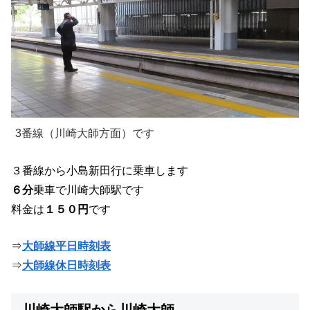
3番線（川崎大師方面）です
３番線から小島新田行に乗車します
６分
乗車で川崎大師駅です
料金は
１５０円
です
⇒
大師線平日時刻表
⇒
大師線休日時刻表
川崎大師駅から川崎大師