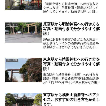
「羽田空港から川崎大師」への行き方ア
クセス方法・所要時間・運賃など詳しく
紹介していきます。動画でも詳しく説明
していきます
原宿駅から明治神宮への行き方を
神社・仏閣
写真・動画付きで分かりやすく解
説！
原宿にある明治神宮のみどころ大鳥居・
献上されたワインの酒樽御苑の花菖蒲JR
原宿駅からはどのような行き方があるの
か詳しく紹介していきます
東京駅から靖国神社への行き方を
神社・仏閣
写真・動画付きで分かりやすく解
説！
東京駅から靖国神社（本殿）への行き方
路線・時間・料金路線時間料金東西線19
分180円JR27分180円※東京駅からの乗り
換え時間含めます 料金は2025年3月現
在 時刻表・料金は 公式ホームページ
などで 最新情報をご確認ください
東京駅から成田山新勝寺へのアク
神社・仏閣
セス。おすすめの行き方を紹介し
ます。