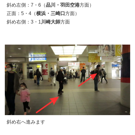
斜め左側：7・6（
品川・羽田空港
方面）
正面：5・4（
横浜・三崎口
方面）
斜め右側：3・1
川崎大師
方面
斜め右へ進みます