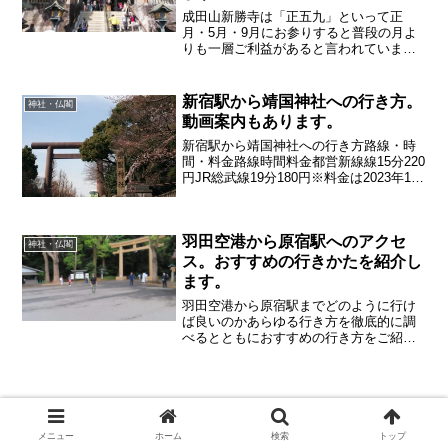
成田山新勝寺は「正五九」といって正
月・5月・9月にお参りすると普段の月よ
りも一層ご利益があると言われていま
す。「東京駅から成田山」への行き方ア
クセス方法・所要時間・運賃など詳しく
紹介していきます。動画でも詳しく説明
新宿駅から靖国神社への行き方。
神社・仏閣
していきます
動画案内もあります。
新宿駅から靖国神社への行き方路線・時
間・料金路線時間料金都営新線線15分220
円JR総武線19分180円※料金は2023年12
月現在 時刻表・料金は 公式ホームペ
ージなどで 最新情報をご確認ください
羽田空港から原宿駅へのアクセ
神社・仏閣
ス。おすすめの行きかたを紹介し
ます。
羽田空港から原宿駅までどのように行け
ば良いのかあらゆる行き方を徹底的に調
べるとともにおすすめの行き方をご紹介
いたします。
メニュー
ホーム
検索
トップ