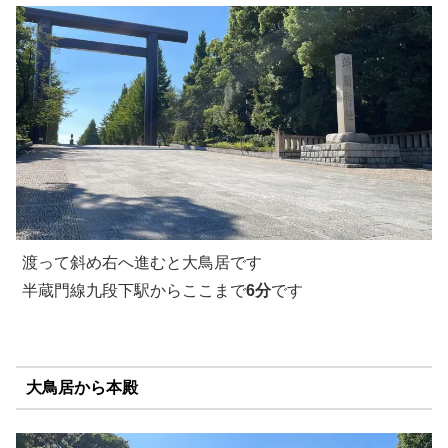
渡って斜め右へ進むと大鳥居です
半蔵門線九段下駅からここまで
6分
です
大鳥居から本殿