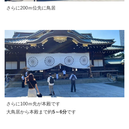
さらに200ｍ位先に鳥居
さらに100ｍ先が本殿です
大鳥居から本殿まで約
5～6分
です