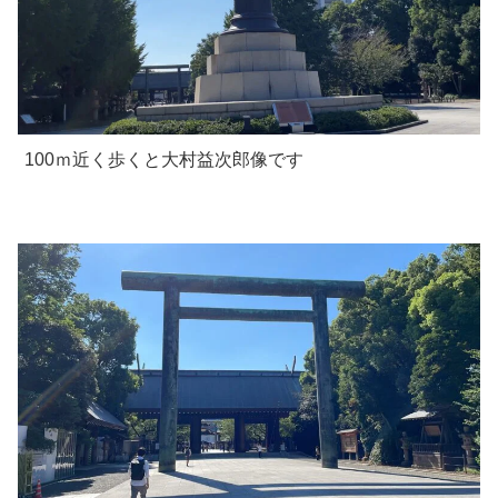
100ｍ近く歩くと大村益次郎像です