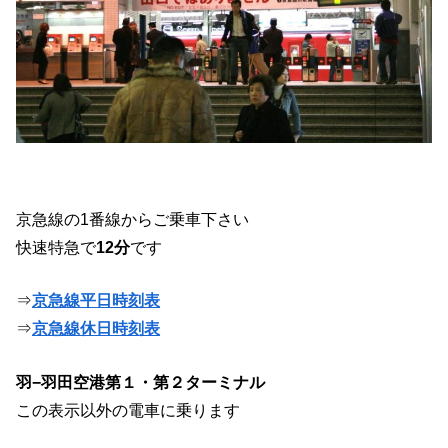
京急線の1番線からご乗車下さい
快速特急で
12分
です
⇒
京急線平日時刻表
⇒
京急線休日時刻表
羽−羽田空港第１・第２ターミナル
この表示以外の電車に乗ります