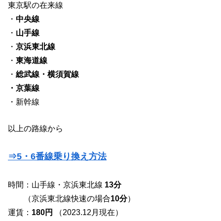
東京駅の在来線
・
中央線
・
山手線
・
京浜東北線
・
東海道線
・
総武線・横須賀線
・京葉線
・新幹線
以上の路線から
⇒5・6番線乗り換え方法
時間：山手線・京浜東北線
13分
（京浜東北線快速の場合
10分
）
運賃：
180円
（2023.12月現在）