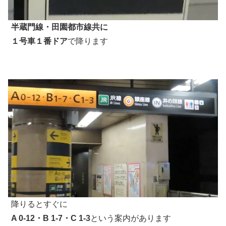
半蔵門線・田園都市線共に
１号車１番ドア
で降ります
降りるとすぐに
A 0-12・B 1-7・C 1-3
という案内があります