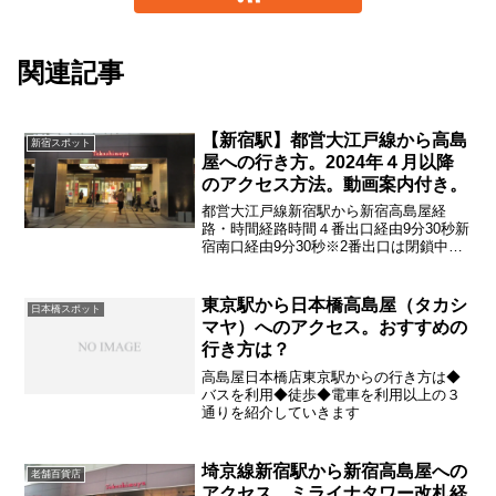
関連記事
【新宿駅】都営大江戸線から高島
新宿スポット
屋への行き方。2024年４月以降
のアクセス方法。動画案内付き。
都営大江戸線新宿駅から新宿高島屋経
路・時間経路時間４番出口経由9分30秒新
宿南口経由9分30秒※2番出口は閉鎖中で
す２番出口閉鎖中に伴い他の方法に関し
て紹介していきます
東京駅から日本橋高島屋（タカシ
日本橋スポット
マヤ）へのアクセス。おすすめの
行き方は？
高島屋日本橋店東京駅からの行き方は◆
バスを利用◆徒歩◆電車を利用以上の３
通りを紹介していきます
埼京線新宿駅から新宿高島屋への
老舗百貨店
アクセス。ミライナタワー改札経