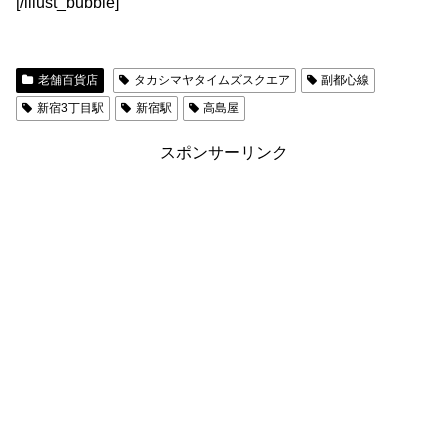
[/illust_bubble]
老舗百貨店
タカシマヤタイムズスクエア
副都心線
新宿3丁目駅
新宿駅
高島屋
スポンサーリンク