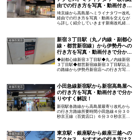
由での行き方を写真・動画付きで
分かりやすく解説！
埼京線から高島屋へミライナタワー改札
経由での行き方を写真・動画を交えなが
ら詳しく紹介していきます新南改札経由
で高島屋へ
新宿３丁目駅（丸ノ内線・副都心
老舗百貨店
線・都営新宿線）から伊勢丹への
行き方を写真・動画付きで分かり
やすく解説！
◆副都心線新宿３丁目駅◆丸ノ内線新宿
３丁目駅◆都営新宿線新宿３丁目駅以上
の路線から伊勢丹新宿店への行き方写
真・動画を交えながら詳しく紹介してい
きます
小田急線新宿駅から新宿高島屋へ
老舗百貨店
の行き方を写真・動画付きで分か
りやすく解説！
新宿駅各路線から高島屋最寄り改札から
の行き方路線所要時間小田急線４分３０
秒京王線（百貨店口）６分３０秒京王線
（ルミネ口）５分３０秒JR１分４０秒都
営大江戸線９分都営新宿線８分※改札か
らの時間です。 各路線改札までの時間
東京駅・銀座駅から銀座三越への
老舗百貨店
アクセス。おすすめの行き方は？