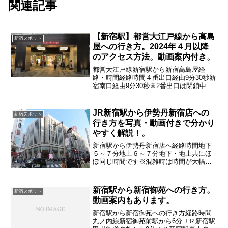
関連記事
【新宿駅】都営大江戸線から高島
新宿スポット
屋への行き方。2024年４月以降
のアクセス方法。動画案内付き。
都営大江戸線新宿駅から新宿高島屋経
路・時間経路時間４番出口経由9分30秒新
宿南口経由9分30秒※2番出口は閉鎖中で
す２番出口閉鎖中に伴い他の方法に関し
て紹介していきます
JR新宿駅から伊勢丹新宿店への
新宿スポット
行き方を写真・動画付きで分かり
やすく解説！。
新宿駅から伊勢丹新宿店へ経路時間地下
５～７分地上６～７分地下・地上共にほ
ぼ同じ時間です※混雑時は時間が大幅に
変わります
新宿駅から新宿御苑への行き方。
新宿スポット
動画案内もあります。
新宿駅から新宿御苑への行き方経路時間
丸ノ内線新宿御苑前駅から6分ＪＲ新宿駅