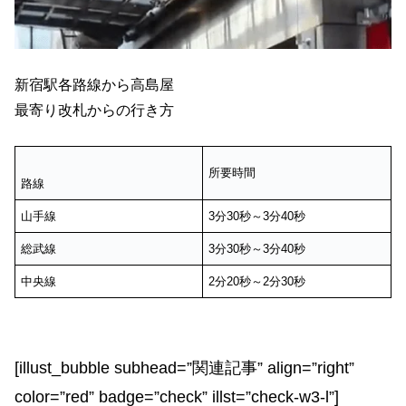
新宿駅各路線から高島屋
最寄り改札からの行き方
所要時間
路線
山手線
3分30秒～3分40秒
総武線
3分30秒～3分40秒
中央線
2分20秒～2分30秒
[illust_bubble subhead=”関連記事” align=”right”
color=”red” badge=”check” illst=”check-w3-l”]