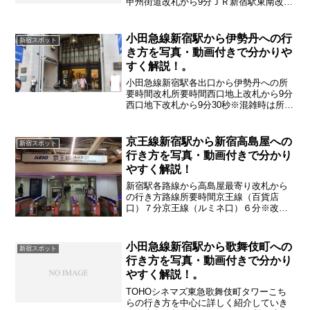
甲州街道改札から9分ＪＲ新宿駅東南改札
から9分※ＪＲ新宿駅からは混雑時は ＋
2分ほど加えてください
小田急線新宿駅から伊勢丹への行
新宿スポット
き方を写真・動画付きで分かりや
すく解説！。
小田急線新宿駅各出口から伊勢丹への所
要時間改札所要時間西口地上改札から9分
西口地下改札から9分30秒※混雑時は所要
時間が大幅に変化します
京王線新宿駅から新宿高島屋への
新宿スポット
行き方を写真・動画付きで分かり
やすく解説！
新宿駅各路線から高島屋最寄り改札から
の行き方路線所要時間京王線（百貨店
口）７分京王線（ルミネ口）６分※改札
からの時間です。 各路線改札までの時
間は それぞれの路線からの分を
小田急線新宿駅から歌舞伎町への
新宿スポット
行き方を写真・動画付きで分かり
やすく解説！。
TOHOシネマズ東急歌舞伎町タワーこち
らの行き方を中心に詳しく紹介していき