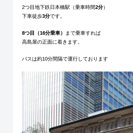
2つ目地下鉄日本橋駅（乗車時間
2分
）
下車徒歩
3分
です。
8つ目（16分乗車）
まで乗車すれば
高島屋の正面に着きます。
バスは約10分間隔で運行しております