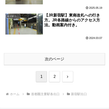
2025.05.19
【JR新宿駅】東南改札への行き
新宿駅出口
方。JR各路線からのアクセス方
法。動画案内付き。
2024.03.07
次のページ
次
1
2
へ
ホーム
首都圏主要駅各出口
新宿駅出口