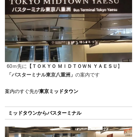
60ｍ先に
【ＴＯＫＹＯ ＭＩＤＴＯＷＮ ＹＡＥＳＵ
】
「バスターミナル東京八重洲」
の案内です
案内のすぐ先が
東京ミッドタウン
ミッドタウンからバスターミナル