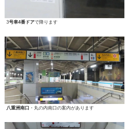
3
号車4番ドア
で降ります
八重洲南口
・丸の内南口の案内があります