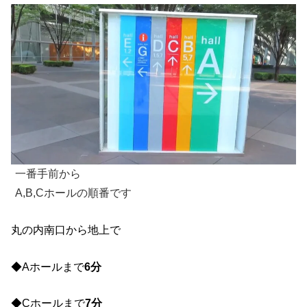
一番手前から
A,B,Cホールの順番です
丸の内南口から地上で
◆Aホールまで
6分
◆Cホールまで
7分