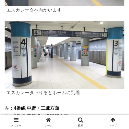
エスカレータへ向かいます
エスカレータ下りるとホームに到着
左：
4番線 中野・三鷹方面
右：
3番線 西船橋・津田沼方面
メニュー
ホーム
検索
トップ