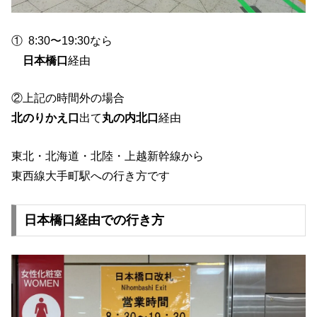
① 8:30〜19:30なら
日本橋口
経由
②上記の時間外の場合
北のりかえ口
出て
丸の内北口
経由
東北・北海道・北陸・上越新幹線から
東西線大手町駅への行き方です
日本橋口経由での行き方