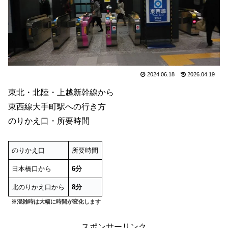
2024.06.18
2026.04.19
東北・北陸・上越新幹線から
東西線大手町駅への行き方
のりかえ口・所要時間
のりかえ口
所要時間
日本橋口から
6分
北のりかえ口から
8分
※混雑時は大幅に時間が変化します
スポンサーリンク