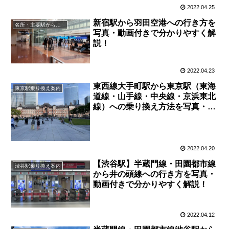
2022.04.25
新宿駅から羽田空港への行き方を
名所・主要駅から羽田空港への行きかた
写真・動画付きで分かりやすく解
説！
2022.04.23
東西線大手町駅から東京駅（東海
東京駅乗り換え案内
道線・山手線・中央線・京浜東北
線）への乗り換え方法を写真・動
画付きで分かりやすく解説！
2022.04.20
【渋谷駅】半蔵門線・田園都市線
渋谷駅乗り換え案内
から井の頭線への行き方を写真・
動画付きで分かりやすく解説！
2022.04.12