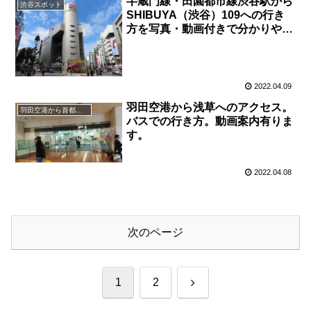
半蔵門線・田園都市線渋谷駅から
渋谷スポット
SHIBUYA（渋谷）109への行き
方を写真・動画付きで分かりやす
く解説！
2022.04.09
羽田空港から浅草へのアクセス。
羽田空港から首都圏人気観光地
バスでの行き方。動画案内有りま
す。
2022.04.08
次のページ
次
1
2