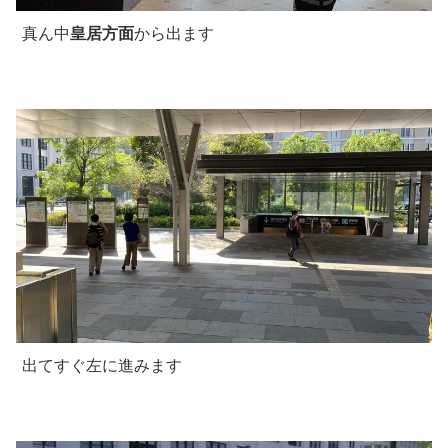
真ん中
皇居方面
から出ます
出てすぐ左に進みます