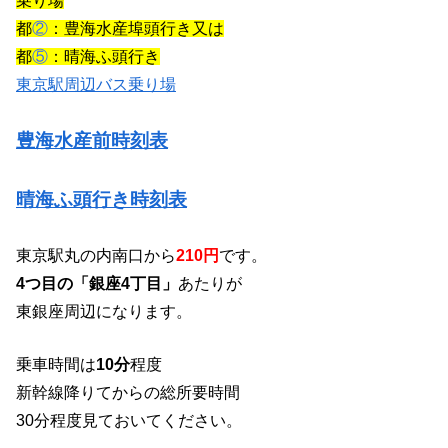
乗り場
都
②
：豊海水産埠頭行き又は
都
⑤
：晴海ふ頭行き
東京駅周辺バス乗り場
豊海水産前時刻表
晴海ふ頭行き時刻表
東京駅丸の内南口から
210円
です。
4つ目の「銀座4丁目」
あたりが
東銀座周辺になります。
乗車時間は
10分
程度
新幹線降りてからの総所要時間
30分程度見ておいてください。