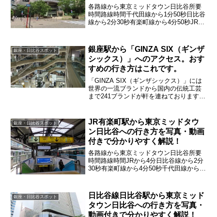
各路線から東京ミッドタウン日比谷所要
時間路線時間千代田線から1分50秒日比谷
線から2分30秒有楽町線から4分50秒JRか
ら4分
銀座駅から「GINZA SIX（ギンザ
銀座・日比谷スポット
シックス）」へのアクセス。おす
すめの行き方はこれです。
「GINZA SIX（ギンザシックス）」には
世界の一流ブランドから国内の伝統工芸
まで241ブランドが軒を連ねております。
銀座駅からはどのように行けばよいのか
詳しく紹介していきます。
JR有楽町駅から東京ミッドタウ
銀座・日比谷スポット
ン日比谷への行き方を写真・動画
付きで分かりやすく解説！
各路線から東京ミッドタウン日比谷所要
時間路線時間JRから4分日比谷線から2分
30秒有楽町線から4分50秒千代田線から1
分50秒
日比谷線日比谷駅から東京ミッド
銀座・日比谷スポット
タウン日比谷への行き方を写真・
動画付きで分かりやすく解説！