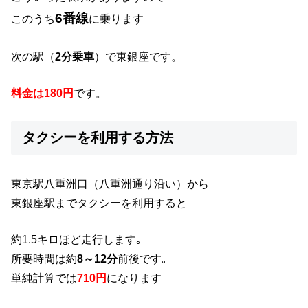
6番線
このうち
に乗ります
次の駅（
2分乗車
）で東銀座です。
料金は180円
です。
タクシーを利用する方法
東京駅八重洲口（八重洲通り沿い）から
東銀座駅までタクシーを利用すると
約1.5キロほど走行します｡
所要時間は約
8～12分
前後です｡
単純計算では
710円
になります