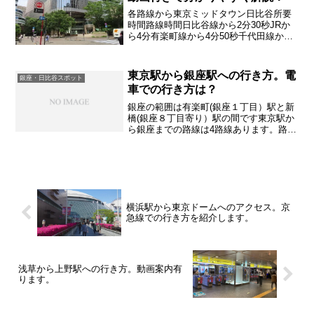
各路線から東京ミッドタウン日比谷所要
時間路線時間日比谷線から2分30秒JRか
ら4分有楽町線から4分50秒千代田線から1
分40秒
東京駅から銀座駅への行き方。電
銀座・日比谷スポット
車での行き方は？
銀座の範囲は有楽町(銀座１丁目）駅と新
橋(銀座８丁目寄り）駅の間です東京駅か
ら銀座までの路線は4路線あります。路線
別での行き方を紹介していきます
横浜駅から東京ドームへのアクセス。京
急線での行き方を紹介します。
浅草から上野駅への行き方。動画案内有
ります。