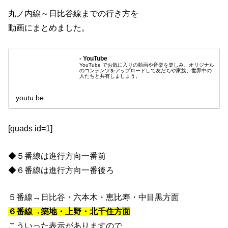
丸ノ内線～日比谷線までの行き方を
動画にまとめました。
- YouTube
YouTube でお気に入りの動画や音楽を楽しみ、オリジナル
のコンテンツをアップロードして友だちや家族、世界中の
人たちと共有しましょう。
youtu.be
[quads id=1]
◆５番線は進行方向一番前
◆６番線は進行方向一番後ろ
５番線→日比谷・六本木・恵比寿・中目黒方面
６番線→築地・上野・北千住方面
こういった表示がありますので