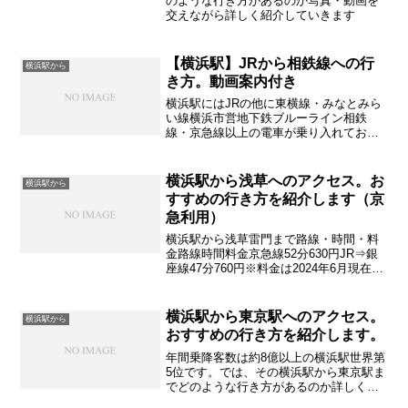
のような行き方があるのか写真・動画を
交えながら詳しく紹介していきます
【横浜駅】JRから相鉄線への行
横浜駅から
き方。動画案内付き
横浜駅にはJRの他に東横線・みなとみら
い線横浜市営地下鉄ブルーライン相鉄
線・京急線以上の電車が乗り入れており
ます。ここではJRから相鉄線への乗り換
えこちらを詳しく紹介していきます
横浜駅から浅草へのアクセス。お
横浜駅から
すすめの行き方を紹介します（京
急利用）
横浜駅から浅草雷門まで路線・時間・料
金路線時間料金京急線52分630円JR⇒銀
座線47分760円※料金は2024年6月現在
時刻表・料金は 公式ホームページなど
で 最新情報をご確認ください※混雑時
は大幅に時間が変わります
横浜駅から東京駅へのアクセス。
横浜駅から
おすすめの行き方を紹介します。
年間乗降客数は約8億以上の横浜駅世界第
5位です。では、その横浜駅から東京駅ま
でどのような行き方があるのか詳しく紹
介していきます。