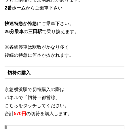
2番ホーム
からご乗車下さい
快速特急か特急
にご乗車下さい。
26分乗車
の
三田駅
で乗り換えます。
※各駅停車は駅数がかなり多く
後続の特急に何本か抜かれます。
切符の購入
京急横浜駅で切符購入の際は
パネルで「切符⇒都営線」
こちらをタッチしてください。
合計
570円
の切符を購入します。