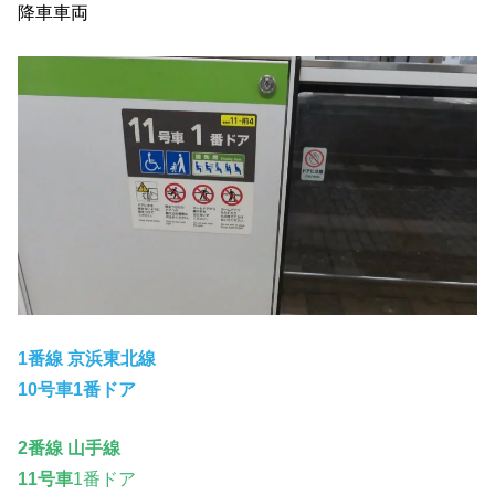
降車車両
1番線 京浜東北線
10号車1番ドア
2番線
山手線
11号車
1番ドア