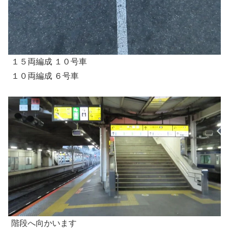
１５両編成 １０号車
１０両編成 ６号車
階段へ向かいます