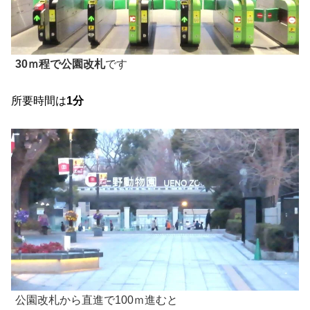
30ｍ程で公園改札
です
所要時間は
1分
公園改札から直進で100ｍ進むと