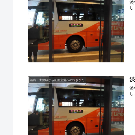
渋
し
名所・主要駅から羽田空港への行きかた
渋
し