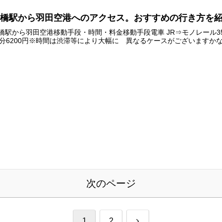
新橋駅から羽田空港へのアクセス。おすすめの行き方を
橋駅から羽田空港移動手段・時間・料金移動手段電車 JR⇒モノレール35分
0分6200円※時間は渋滞等により大幅に 異なるケースがございますか
次のページ
次
1
2