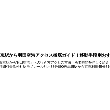
東京駅から羽田空港アクセス徹底ガイド！移動手段別お
東京駅から羽田空港」への行き方アクセス方法・所要時間等詳しく紹介
時間料金浜松町駅モノレール利用38分690円品川駅から京急利用45分510円バ