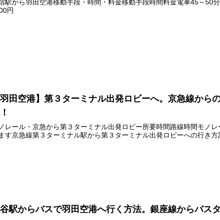
宿駅から羽田空港移動手段・時間・料金移動手段時間料金電車45～50分590
000円
【羽田空港】第３ターミナル出発ロビーへ。京急線から
説！
ノレール・京急から第３ターミナル出発ロビー所要時間路線時間モノレ
ます京急線第３ターミナル駅から第３ターミナル出発ロビーへの行き方
渋谷駅からバスで羽田空港へ行く方法。銀座線からバス