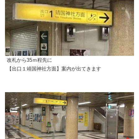
改札から35ｍ程先に
【出口１靖国神社方面】案内が出てきます