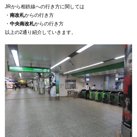
JRから相鉄線への行き方に関しては
・
南改札
からの行き方
・
中央南改札
からの行き方
以上の2通り紹介していきます。