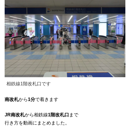
相鉄線1階改札口です
南改札
から
1分
で着きます
JR南改札
から相鉄線
1階改札口
まで
行き方を動画にまとめました。