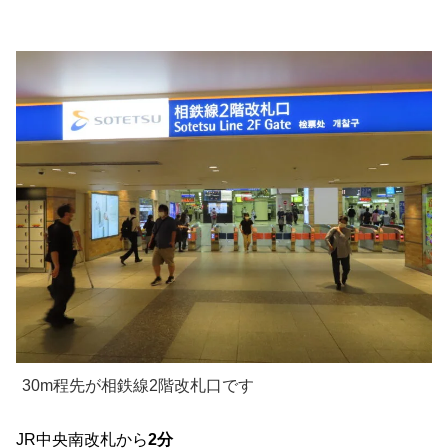
30m程先が相鉄線2階改札口です
JR中央南改札から
2分