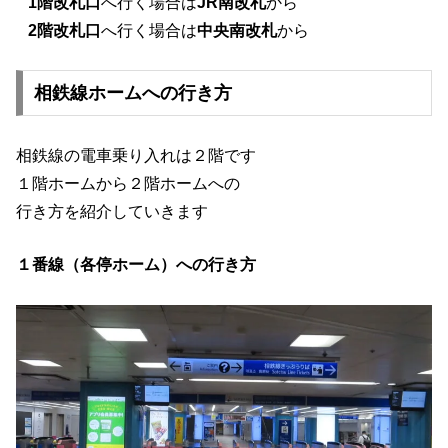
1階改札口
へ行く場合は
JR南改札
から
2階改札口
へ行く場合は
中央南改札
から
相鉄線ホームへの行き方
相鉄線の電車乗り入れは２階です
１階ホームから２階ホームへの
行き方を紹介していきます
１番線（各停ホーム）への行き方