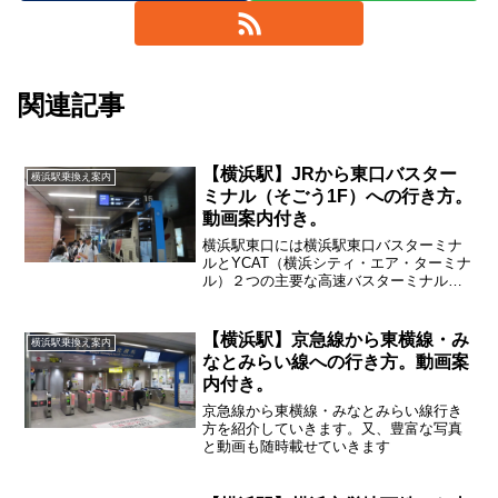
関連記事
【横浜駅】JRから東口バスター
横浜駅乗換え案内
ミナル（そごう1F）への行き方。
動画案内付き。
横浜駅東口には横浜駅東口バスターミナ
ルとYCAT（横浜シティ・エア・ターミナ
ル）２つの主要な高速バスターミナルが
あります。今回はJR横浜駅から横浜駅東
口バスターミナルこちらの行き方を紹介
していきます
【横浜駅】京急線から東横線・み
横浜駅乗換え案内
なとみらい線への行き方。動画案
内付き。
京急線から東横線・みなとみらい線行き
方を紹介していきます。又、豊富な写真
と動画も随時載せていきます