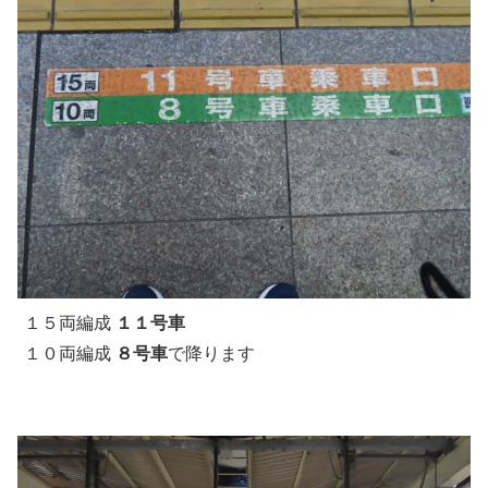
１５両編成
１１号車
１０両編成
８号車
で降ります