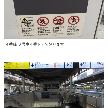
４番線 ６号車４番ドアで降ります