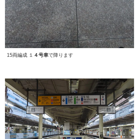
15両編成 １
４号車
で降ります