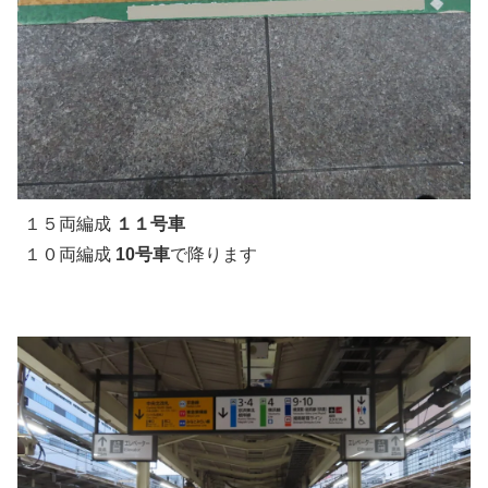
１５両編成
１１号車
１０両編成
10号車
で降ります