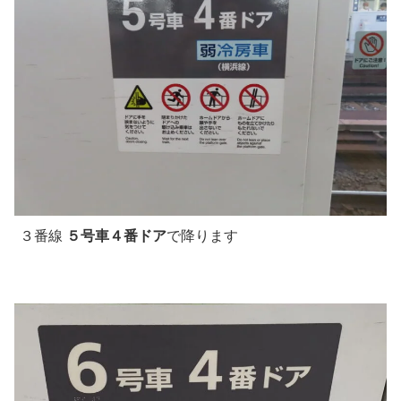
３番線
５号車４番ドア
で降ります