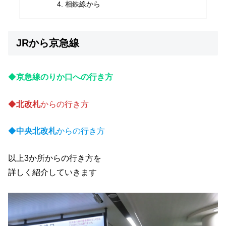
相鉄線から
JRから京急線
◆
京急線のりか口への行き方
◆
北改札
からの行き方
◆
中央北改札
からの行き方
以上3か所からの行き方を
詳しく紹介していきます