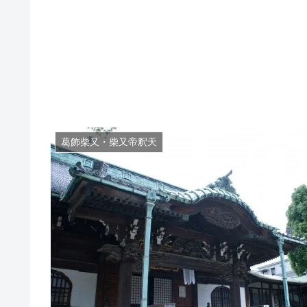
葛飾柴又・柴又帝釈天