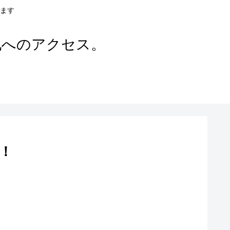
ます
地へのアクセス。
！