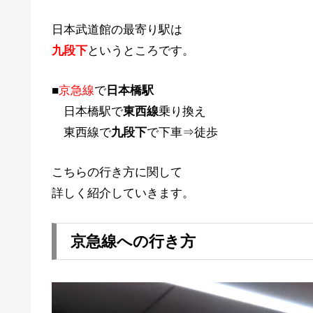
日本武道館の最寄り駅は
九段下
というところです。
■
京急線
で
日本橋駅
日本橋駅で
東西線
乗り換え
東西線で
九段下
で下車⇒徒歩
こちらの行き方に関して
詳しく紹介していきます。
京急線への行き方