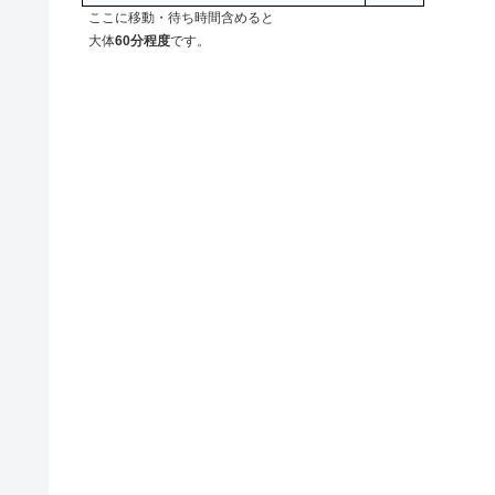
ここに移動・待ち時間含めると
大体
60分程度
です。