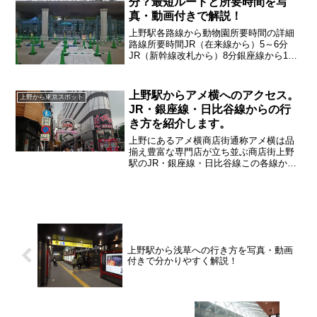
分？最短ルートと所要時間を写
真・動画付きで解説！
上野駅各路線から動物園所要時間の詳細
路線所要時間JR（在来線から）5～6分
JR（新幹線改札から）8分銀座線から10
分日比谷線から12分京成線から9分※時間
はあくまでも目安です 混雑時は大きく
変化します
上野駅からアメ横へのアクセス。
上野から東京スポット
JR・銀座線・日比谷線からの行
き方を紹介します。
上野にあるアメ横商店街通称アメ横は品
揃え豊富な専門店が立ち並ぶ商店街上野
駅のJR・銀座線・日比谷線この各線から
の行き方に関して詳しく紹介していきま
す。
上野駅から浅草への行き方を写真・動画
付きで分かりやすく解説！