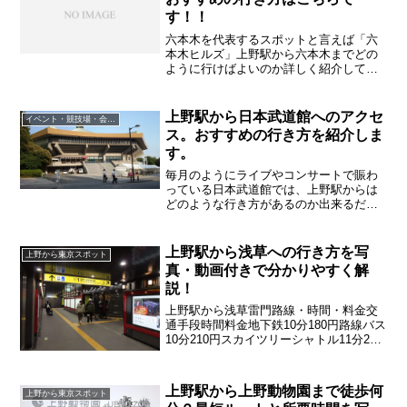
す！！
六本木を代表するスポットと言えば「六
本木ヒルズ」上野駅から六本木までどの
ように行けばよいのか詳しく紹介してい
きます。
上野駅から日本武道館へのアクセ
イベント・競技場・会議場
ス。おすすめの行き方を紹介しま
す。
毎月のようにライブやコンサートで賑わ
っている日本武道館では、上野駅からは
どのような行き方があるのか出来るだけ
詳しく紹介していきます。
上野駅から浅草への行き方を写
上野から東京スポット
真・動画付きで分かりやすく解
説！
上野駅から浅草雷門路線・時間・料金交
通手段時間料金地下鉄10分180円路線バス
10分210円スカイツリーシャトル11分250
円
上野駅から上野動物園まで徒歩何
上野から東京スポット