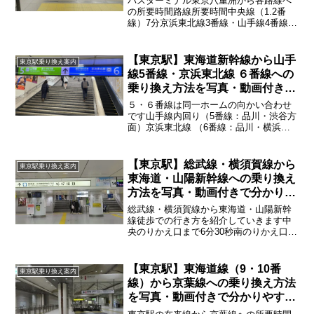
バスターミナル東京八重洲から各路線へ
の所要時間路線所要時間中央線（1.2番
線）7分京浜東北線3番線・山手線4番線6
分10秒山手線5番線・京浜東北線6番線6分
上野東京ライン（7.8番線）5分50秒東海
道線（9.10番線）5分30秒※時間に関し...
【東京駅】東海道新幹線から山手
東京駅乗り換え案内
線5番線・京浜東北線 ６番線への
乗り換え方法を写真・動画付きで
分かりやすく解説！
５・６番線は同一ホームの向かい合わせ
です山手線内回り（5番線：品川・渋谷方
面）京浜東北線 （6番線：品川・横浜方
面）東海道・山陽新幹線ホームから所要
時間路線到着号車所要時間中央通路左側
５号車3分50秒中央通路右側 ８号車4分南
【東京駅】総武線・横須賀線から
東京駅乗り換え案内
通路 ３号車...
東海道・山陽新幹線への乗り換え
方法を写真・動画付きで分かりや
すく解説！
総武線・横須賀線から東海道・山陽新幹
線徒歩での行き方を紹介していきます中
央のりかえ口まで6分30秒南のりかえ口ま
で6分30秒※混雑時は時間が大幅に変わり
ます
【東京駅】東海道線（9・10番
東京駅乗り換え案内
線）から京葉線への乗り換え方法
を写真・動画付きで分かりやすく
解説！