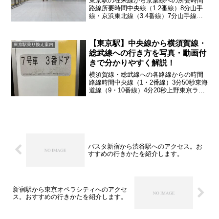
東京駅の在来線から京葉線への所要時間
路線所要時間中央線（1.2番線）8分山手
線・京浜東北線（3.4番線）7分山手線・
京浜東北線（5.6番線）6分40秒上野東京
ライン（7.8番線）6分20秒東海道線
（9.10番線）6分総武線・横須賀線（1～
【東京駅】中央線から横須賀線・
東京駅乗り換え案内
4...
総武線への行き方を写真・動画付
きで分かりやすく解説！
横須賀線・総武線への各路線からの時間
路線時間中央線（1・2番線）3分50秒東海
道線（9・10番線）4分20秒上野東京ライ
ン4分山手線5番線・京浜東北線6番線 3分
45秒京浜東北線3番線・山手線4番線 3分
30秒
バスタ新宿から渋谷駅へのアクセス。お
すすめの行きかたを紹介します。
新宿駅から東京オペラシティへのアクセ
ス。おすすめの行きかたを紹介します。