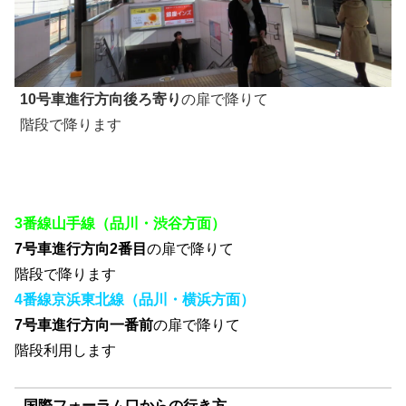
10号車進行方向後ろ寄り
の扉で降りて
階段で降ります
3番線山手線（品川・渋谷方面）
7号車進行方向2番目
の扉で降りて
階段で降ります
4番線京浜東北線（品川・横浜方面）
7号車進行方向一番前
の扉で降りて
階段利用します
国際フォーラム口からの行き方