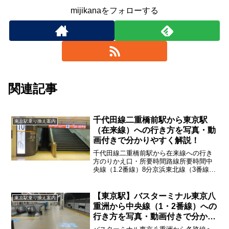
mijikanaをフォローする
関連記事
千代田線二重橋前駅から東京駅
東京駅乗り換え案内
（在来線）への行き方を写真・動
画付きで分かりやすく解説！
千代田線二重橋前駅から在来線への行き
方のりかえ口・所要時間路線所要時間中
央線（1.2番線）8分京浜東北線（3番線
大宮方面）8～9分山手線（4番線 上野方
面）8～9分山手線（5番線 品川方面）9分
京浜東北線（6番線 横浜方面）9分上野東
【東京駅】バスターミナル東京八
東京駅乗り換え案内
京ラ...
重洲から中央線（1・2番線）への
行き方を写真・動画付きで分かり
やすく解説！