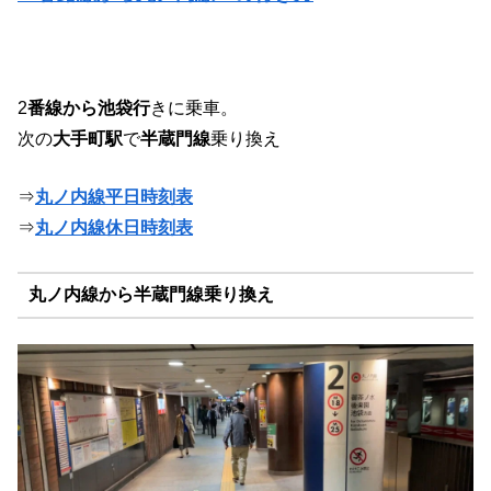
2
番線から池袋行
きに乗車。
次の
大手町駅
で
半蔵門線
乗り換え
⇒
丸ノ内線平日時刻表
⇒
丸ノ内線休日時刻表
丸ノ内線から半蔵門線乗り換え