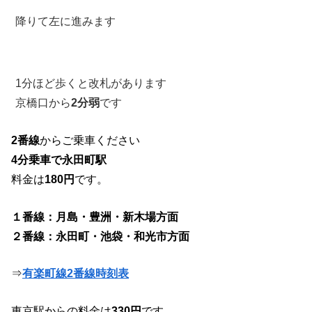
降りて左に進みます
1分ほど歩くと改札があります
京橋口から
2分弱
です
2番線
からご乗車ください
4分乗車で永田町駅
料金は
180円
です。
１番線：月島・豊洲・新木場方面
２番線：永田町・池袋・和光市方面
⇒
有楽町線2番線時刻表
東京駅からの料金は
330円
です