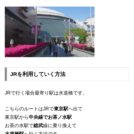
JRを利用していく方法
JRで行く場合最寄り駅は水道橋です。
こちらのルートはJRで
東京駅
へ出て
東京駅から
中央線でお茶ノ水駅
お茶の水駅で
総武
線に乗り換えて
水道橋駅
へ行く方法です。