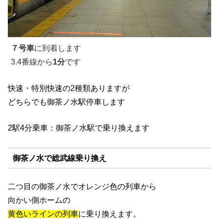
７号車
に到着します
3.4番線から
1分
です
快速・特別快速の2種類ありますが
どちらでも御茶ノ水駅停車します
2駅4分乗車：御茶ノ水駅で乗り換えます
御茶ノ水で総武線乗り換え
二つ目の御茶ノ水でオレンジ色の列車から
向かい側ホームの
黄色いラインの列車
に乗り換えます。