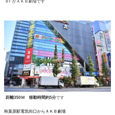
8ＦがＡＫＢ劇場です
距離350Ｍ 移動時間約5分
です
秋葉原駅電気街口からＡＫＢ劇場