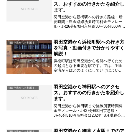
ス。おすすめの行きかたを紹介し
ます。
羽田空港から新橋駅への行き方路線・所
要時間・料金路線所要時間料金モノレー
ル・JR26分670円京急線30～36分550円※
料金は2024.8現在。 公式ホームページ
などで 最新情報をご確認ください
羽田空港から浜松町駅への行き方
羽田空港から首都圏主要駅
を写真・動画付きで分かりやすく
解説！
浜松町駅は羽田空港から各所へ行くため
の起点となる重要な駅です。では、羽田
空港からはどのようにしていけばよいの
か詳しく紹介していきます。
羽田空港から神田駅へのアクセ
羽田空港から首都圏主要駅
ス。おすすめの行きかたを紹介し
ます。
羽田空港から神田駅まで路線所要時間料
金モノレール・JR37分690円京急線・
JR46分510円※料金は2024年8月現在公式
ホームページなどで最新情報をご確認く
ださい
羽田空港から御茶ノ水駅までのア
羽田空港から首都圏主要駅