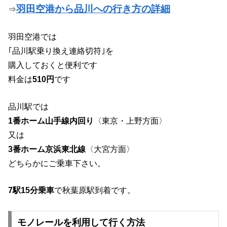
羽田空港から品川への行き方の詳細
⇒
羽田空港では
｢品川駅乗り換え連絡切符｣を
購入しておくと便利です
料金は
510円
です
品川駅では
1番ホーム山手線内回り
〈東京・上野方面〉
又は
3番ホーム京浜東北線
〈大宮方面〉
どちらかにご乗車下さい。
7駅15分乗車
で秋葉原駅到着です。
モノレールを利用して行く方法