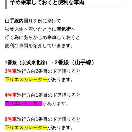
予め乗車しておくと便利な車両
山手線内回り
を例に挙げて
秋葉原駅へ着いたときに
電気街
へ
行く為にあらかじめ乗車しておくと
便利な車両を紹介していきます。
2番線（山手線）
1番線（京浜東北線）
・
3号車
進行方向2番目のドア降りると
下りエスカレーター
があります。
4号車
進行方向1番目のドア降りると
下りエレベーター
があります。
6号車
進行方向1番目のドア降りると
下りエスカレーター
があります。