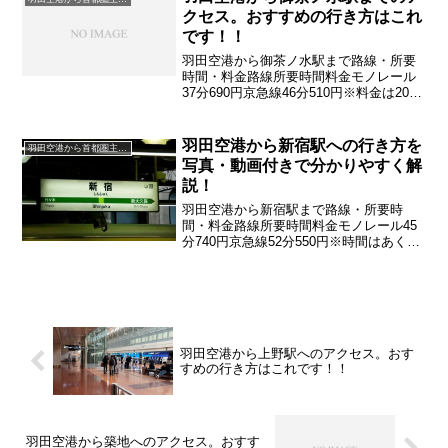
クセス。おすすめの行き方はこれ
です！！
羽田空港から御茶ノ水駅まで路線・所要
時間・料金路線所要時間料金モノレール
37分690円京急線46分510円※料金は2024
年8月現在 時刻表・料金は 公式ホーム
ページなどで 最新情報をご確認くださ
い
羽田空港から新宿駅への行き方を
羽田空港から首都圏主要駅
写真・動画付きで分かりやすく解
説！
羽田空港から新宿駅まで路線・所要時
間・料金路線所要時間料金モノレール45
分740円京急線52分550円※時間はあくま
でも目安です 混雑時は大きく変動しま
す
羽田空港から上野駅へのアクセス。おす
すめの行き方はこれです！！
羽田空港から築地へのアクセス。おすす