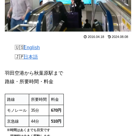
2016.04.18
2024.08.08
English
日本語
羽田空港から秋葉原駅まで
路線・所要時間・料金
路線
所要時間
料金
モノレール
35分
670円
京急線
44分
510円
※時間はあくまでも目安です
混雑時は大きく変動します