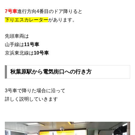
7号車
進行方向4番目のドア降りると
下りエスカレーター
があります。
先頭車両は
山手線は
11号車
京浜東北線は
10号車
秋葉原駅から電気街口への行き方
3号車で降りた場合に沿って
詳しく説明していきます