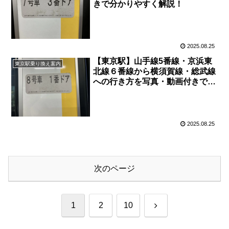
きで分かりやすく解説！
2025.08.25
【東京駅】山手線5番線・京浜東
東京駅乗り換え案内
北線６番線から横須賀線・総武線
への行き方を写真・動画付きで分
かりやすく解説！
2025.08.25
次のページ
次
1
2
10
へ