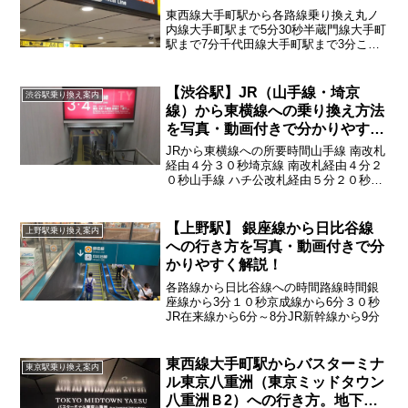
東西線大手町駅から各路線乗り換え丸ノ
内線大手町駅まで5分30秒半蔵門線大手町
駅まで7分千代田線大手町駅まで3分ここ
では東西線から丸ノ内線こちらの行き方
を紹介していきます
【渋谷駅】JR（山手線・埼京
渋谷駅乗り換え案内
線）から東横線への乗り換え方法
を写真・動画付きで分かりやすく
解説！
JRから東横線への所要時間山手線 南改札
経由４分３０秒埼京線 南改札経由４分２
０秒山手線 ハチ公改札経由５分２０秒埼
京線 ハチ公改札経由５分３０秒
【上野駅】 銀座線から日比谷線
上野駅乗り換え案内
への行き方を写真・動画付きで分
かりやすく解説！
各路線から日比谷線への時間路線時間銀
座線から3分１０秒京成線から6分３０秒
JR在来線から6分～8分JR新幹線から9分
東西線大手町駅からバスターミナ
東京駅乗り換え案内
ル東京八重洲（東京ミッドタウン
八重洲Ｂ2）への行き方。地下通