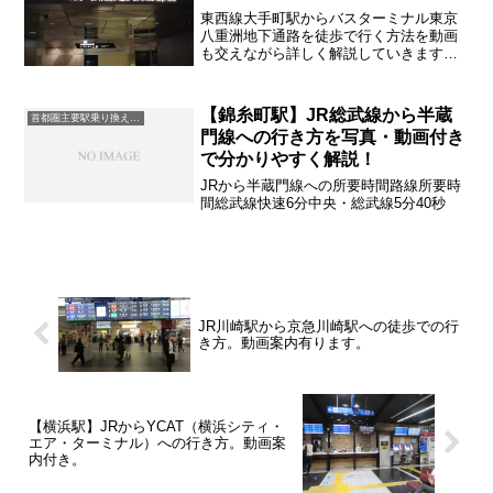
路で行く方法。
東西線大手町駅からバスターミナル東京
八重洲地下通路を徒歩で行く方法を動画
も交えながら詳しく解説していきます東
西線からの行き方①12～13分東西線から
の行き方②13～14分
【錦糸町駅】JR総武線から半蔵
首都圏主要駅乗り換え案内
門線への行き方を写真・動画付き
で分かりやすく解説！
JRから半蔵門線への所要時間路線所要時
間総武線快速6分中央・総武線5分40秒
JR川崎駅から京急川崎駅への徒歩での行
き方。動画案内有ります。
【横浜駅】JRからYCAT（横浜シティ・
エア・ターミナル）への行き方。動画案
内付き。