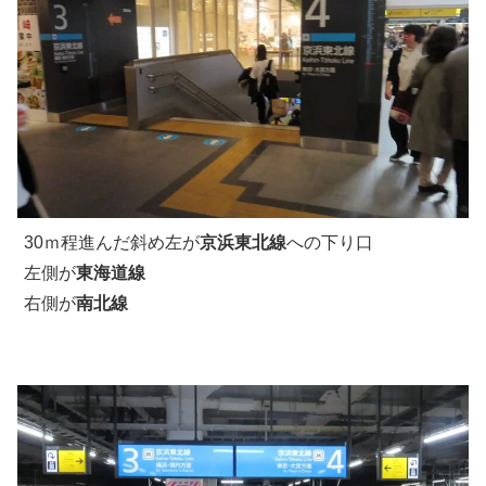
30ｍ程進んだ斜め左が
京浜東北線
への下り口
左側が
東海道線
右側が
南北線