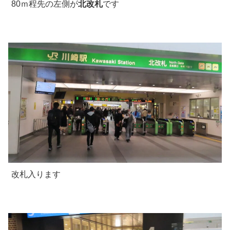
80ｍ程先の左側が
北改札
です
改札入ります