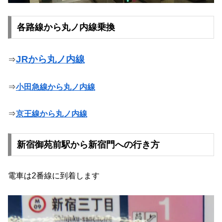
各路線から丸ノ内線乗換
JRから丸ノ内線
⇒
⇒
小田急線から丸ノ内線
⇒
京王線から丸ノ内線
新宿御苑前駅から新宿門への行き方
電車は2番線に到着します