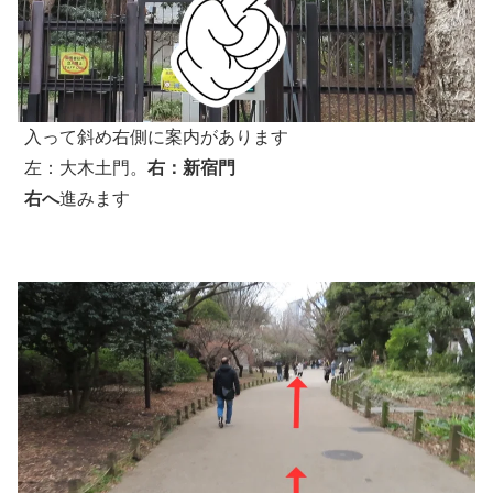
入って斜め右側に案内があります
左：大木土門。
右：新宿門
右へ
進みます