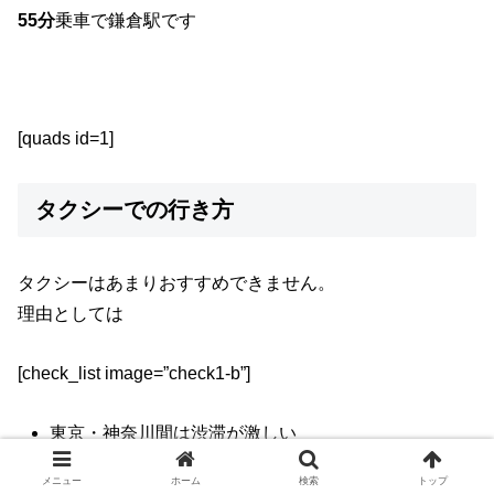
55分
乗車で鎌倉駅です
[quads id=1]
タクシーでの行き方
タクシーはあまりおすすめできません。
理由としては
[check_list image=”check1-b”]
東京・神奈川間は渋滞が激しい
鎌倉市は土日交通規制があり中々入れない
メニュー
ホーム
検索
トップ