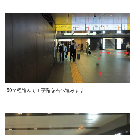
50ｍ程進んでＴ字路を右へ進みます