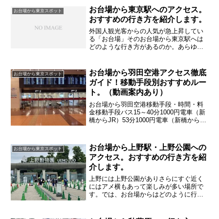
ホームページなどで 最新情報をご確
お台場から東京駅へのアクセス。
お台場から東京スポット
認...
おすすめの行き方を紹介します。
外国人観光客からの人気が急上昇してい
る「お台場」そのお台場から東京駅へは
どのような行き方があるのか。あらゆる
行き方を調べるとともにおすすめの行き
方を紹介していきます
お台場から羽田空港アクセス徹底
お台場から東京スポット
ガイド！移動手段別おすすめルー
ト。（動画案内あり）
お台場から羽田空港移動手段・時間・料
金移動手段バス15～40分1000円電車（新
橋からJR）53分1000円電車（新橋から都
営）54分880円タクシー15～30分4400円
お台場から上野駅・上野公園への
お台場から東京スポット
アクセス。おすすめの行き方を紹
介します。
上野には上野公園がありさらにすぐ近く
にはアメ横もあって楽しみが多い場所で
す。では、お台場からはどのように行け
ばよいのか詳しく紹介していきます。