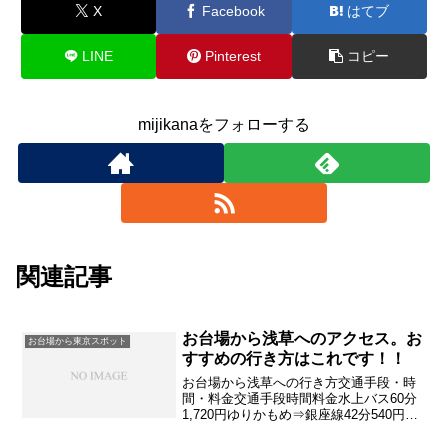
X
Facebook
はてブ
LINE
Pinterest
コピー
mijikanaをフォローする
関連記事
お台場から浅草へのアクセス。お
お台場から東京スポット
すすめの行き方はこれです！！
お台場から浅草への行き方交通手段・時
間・料金交通手段時間料金水上バス60分
1,720円ゆりかもめ⇒銀座線42分540円ゆ
りかもめ⇒都営浅草線37分550円※料金は
2023年12月現在 時刻表・料金は 公式